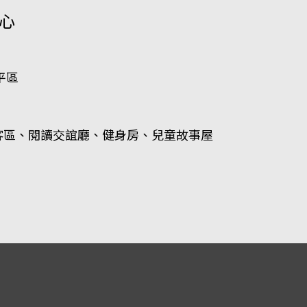
都心
平區
會客區、閱讀交誼廳、健身房、兒童故事屋